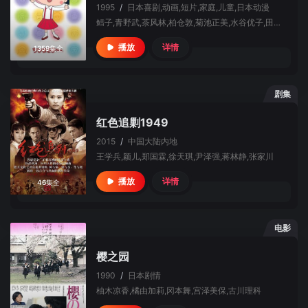
1995
/
日本
喜剧,动画,短片,家庭,儿童,日本动漫
鳕子,青野武,茶风林,柏仓敦,菊池正美,水谷优子,田野惠,飞田展男
详情
播放
1359集全
剧集
红色追剿1949
2015
/
中国大陆
内地
王学兵,颖儿,郑国霖,徐天琪,尹泽强,蒋林静,张家川
详情
播放
46集全
电影
樱之园
1990
/
日本
剧情
柚木凉香,橘由加莉,冈本舞,宫泽美保,古川理科