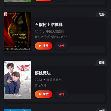
电影
石榴树上结樱桃
2012
/
中国大陆
剧情
师悦玲,宁理,缪婷茹,张刚
详情
播放
正片
剧集
樱桃魔法
2023
/
泰国
马泰剧
暂无简介
详情
播放
12集全
动漫