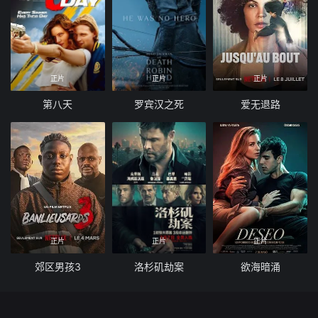
正片
正片
正片
第八天
罗宾汉之死
爱无退路
正片
正片
正片
郊区男孩3
洛杉矶劫案
欲海暗涌