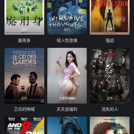
正片
正片
正片
废用身
侵入性思维
强迫
正片
注册送8888
正片
卫兵的呐喊
天天送福利
消失的人