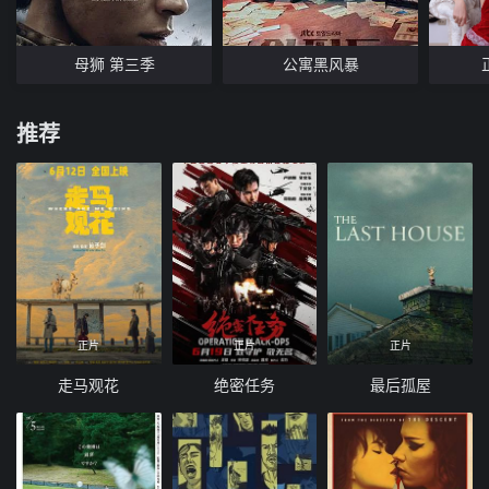
母狮 第三季
公寓黑风暴
推荐
正片
正片
正片
走马观花
绝密任务
最后孤屋