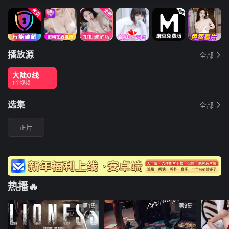
播放源
全部
大陆0线
1个视频
选集
全部
正片
热播🔥
第1集
第9集