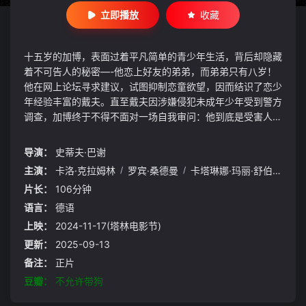
立即播放
收藏
十五岁的加博，表面过着平凡简单的青少年生活，背后却隐藏
着不可告人的秘密—-他恋上好友的弟弟，而弟弟只有八岁！
他在网上论坛寻求建议，试图抑制恋童欲望，因而结识了恋少
年经验丰富的戴夫。直至戴夫因涉嫌侵犯未成年少年受到警方
调查，加博终于不得不面对一场自我审问：他到底是受害人，
还是施害者？改编自真实事件，来自德国的史蒂夫.巴赫大胆
直面禁忌话题，以敏锐成熟的笔触，探问生活与社会规范怎样
导演：
史蒂夫·巴谢
塑造了今时今日的我们。
主演：
卡洛·克拉姆林
/
罗宾·桑德曼
/
卡塔琳娜·玛丽·舒伯特
/
斯
片长：
106分钟
语言：
德语
上映：
2024-11-17(塔林电影节)
更新：
2025-09-13
备注：
正片
豆瓣：
不允许带狗