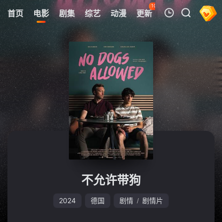
106
首页
电影
剧集
综艺
动漫
更新
热榜
APP
我的观影记录
暂无观看影片的记录
不允许带狗
2024
德国
剧情
剧情片
/