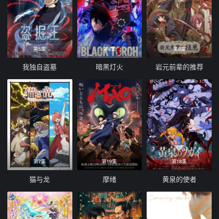
第5集
第6集
第6集
我独自盗墓
暗黑灯火
岩元前辈的推荐
第7集
第19集
第18集
猫与龙
摩绪
黄泉的使者