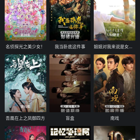
第26集
第23集已完结
10期全
名侦探光之美少女！
我当卧底这件事
姐姐对我来说是女人2
第10集
第13集
第14集
吾凰在上之凤御四方
盲盒
南戏