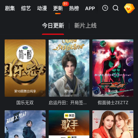
93
剧集
综艺
动漫
更新
热榜
APP
我的观影记录
今日更新
新片上线
暂无观看影片的记录
第10期舞台纯享
第19集
第46集
国乐无双
启运丹田：开局签到至尊丹田
假面骑士ZEZTZ