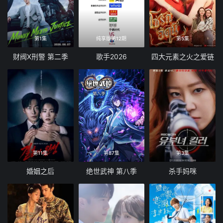
第1集
纯享版第12期
第5集
财阀X刑警 第二季
歌手2026
四大元素之火之爱链
第11集
第87集
第3集
婚姻之后
绝世武神 第八季
杀手妈咪