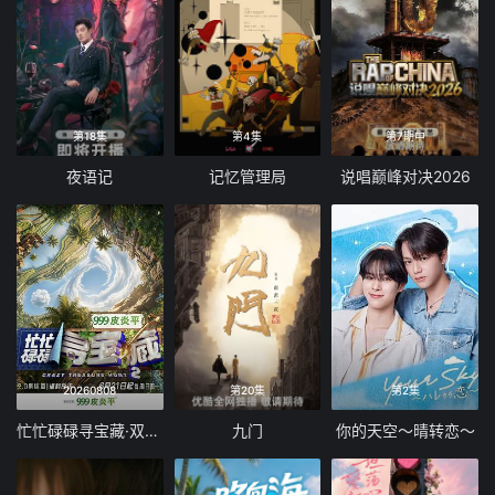
第18集
第4集
第7期中
夜语记
记忆管理局
说唱巅峰对决2026
20260808
第20集
第2集
忙忙碌碌寻宝藏·双人成行季
九门
你的天空～晴转恋～