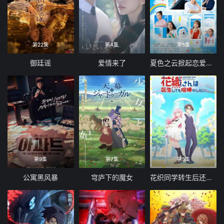
第22集
第4集
第5集
御廷谣
爱情来了
夏色之云掀起恋爱与风暴
第9集
第7集
第5集
公寓黑风暴
穹庐下的魔女
花织同学转生后还是想干架