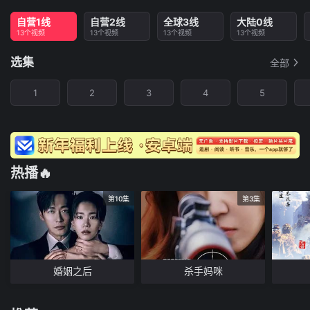
自营1线
自营2线
全球3线
大陆0线
13个视频
13个视频
13个视频
13个视频
选集
全部
1
2
3
4
5
热播🔥
第10集
第3集
婚姻之后
杀手妈咪