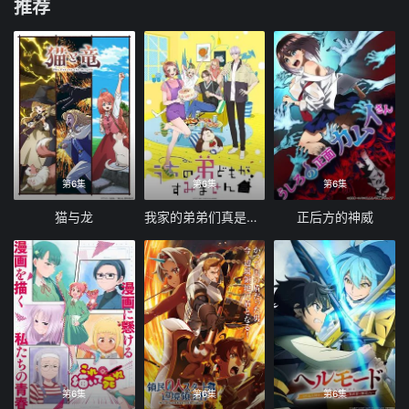
推荐
第6集
第6集
第6集
猫与龙
我家的弟弟们真是让您费心了
正后方的神威
第6集
第6集
第6集