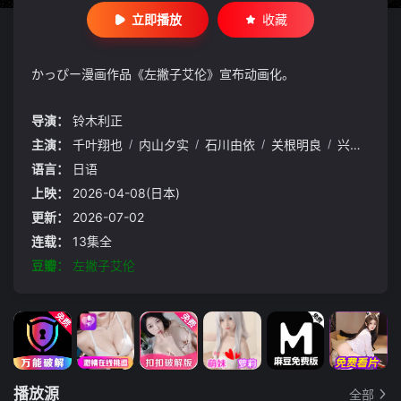
立即播放
收藏
かっぴー漫画作品《左撇子艾伦》宣布动画化。
导演：
铃木利正
主演：
千叶翔也
/
内山夕实
/
石川由依
/
关根明良
/
兴津和幸
/
语言：
日语
上映：
2026-04-08(日本)
更新：
2026-07-02
连载：
13集全
豆瓣：
左撇子艾伦
播放源
全部