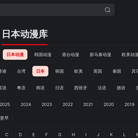
日本动漫库
日本动漫
韩国动漫
港台动漫
新马泰动漫
欧美动
香港
台湾
日本
韩国
欧美
英国
泰国
其
英语
粤语
韩语
日语
西班牙
法语
德语
2025
2024
2023
2022
2021
2020
2019
更早
C
D
E
F
G
H
I
J
K
L