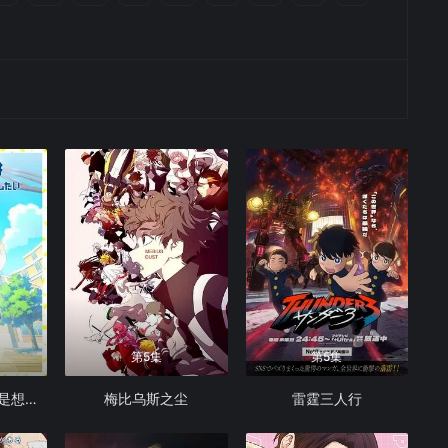
第5集
第5集
花织同学转生后还是想干架
梅比乌斯之尘
雷霆三人行