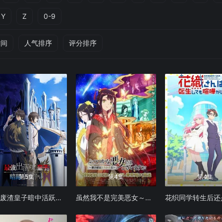
Y
Z
0-9
时间
人气排序
评分排序
第5集
第4集
第4集
最强废渣皇子暗中活跃于帝位之争
虽然我不是完美恶女～雏宫蝶鼠替换传