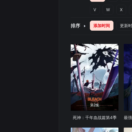
V
W
X
排序
添加时间
更新
第2集
死神：千年血战篇第4季