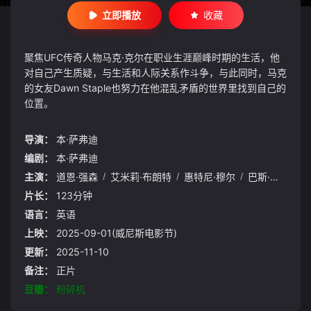
立即播放
收藏
聚焦UFC传奇人物马克·克尔在职业生涯巅峰时期的生活，他
对自己产生质疑，与生活和人际关系作斗争，与此同时，马克
的女友Dawn Staple也努力在他混乱矛盾的世界里找到自己的
位置。
导演：
本·萨弗迪
编剧：
本·萨弗迪
主演：
道恩·强森
/
艾米莉·布朗特
/
惠特尼·穆尔
/
巴斯·鲁藤
/
保
片长：
123分钟
语言：
英语
上映：
2025-09-01(威尼斯电影节)
更新：
2025-11-10
备注：
正片
豆瓣：
粉碎机