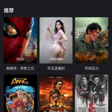
推荐
抢先版
注册送8888
正片
蜘蛛侠：崭新之日
天天送福利
烈焰狂沙