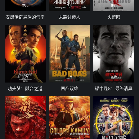
正片
正片
正片
安昂传奇最后的气宗
末路讨债人
火遮眼
正片
正片
正片
功夫梦：融合之道
凹凸双雄
碟中谍8：最终清算