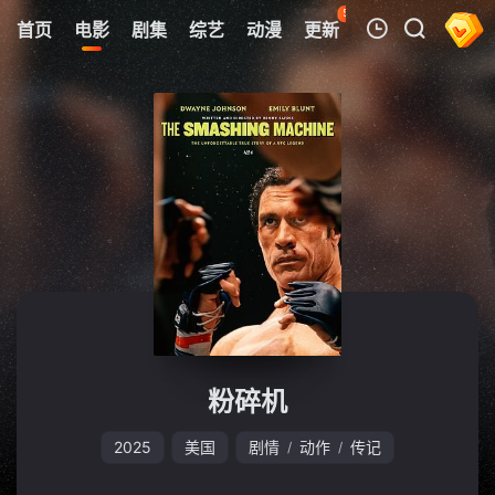
53
首页
电影
剧集
综艺
动漫
更新
热榜
APP
我的观影记录
暂无观看影片的记录
粉碎机
2025
美国
剧情
动作
传记
/
/