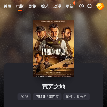
52
首页
电影
剧集
综艺
动漫
更新
热榜
APP
我的观影记录
暂无观看影片的记录
荒芜之地
2025
西班牙 / 墨西哥
惊悚
动作片
/