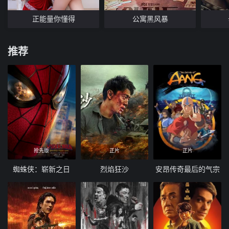
正能量你懂得
公寓黑风暴
推荐
抢先版
正片
正片
蜘蛛侠：崭新之日
烈焰狂沙
安昂传奇最后的气宗