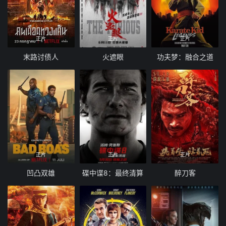
正片
正片
正片
末路讨债人
火遮眼
功夫梦：融合之道
正片
正片
正片
凹凸双雄
碟中谍8：最终清算
醉刀客