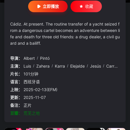
立即播放
收藏
Cádiz. At present. The routine transfer of a yacht seized f
rom a dangerous cartel becomes an adventure between li
fe and death for three old friends: a drug dealer, a civil gu
ard and a bailiff.
导演：
Albert
/
Pintó
主演：
Luis
/
Zahera
/
Karra
/
Elejalde
/
Jesús
/
Carroza
片长：
101分钟
语言：
西班牙语
上映：
2025-02-13(EFM)
更新：
2025-11-07
备注：
正片
豆瓣：
荒芜之地