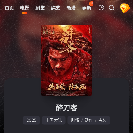
105
首页
电影
剧集
综艺
动漫
更新
热榜
APP
我的观影记录
暂无观看影片的记录
醉刀客
2025
中国大陆
剧情
动作
古装
/
/