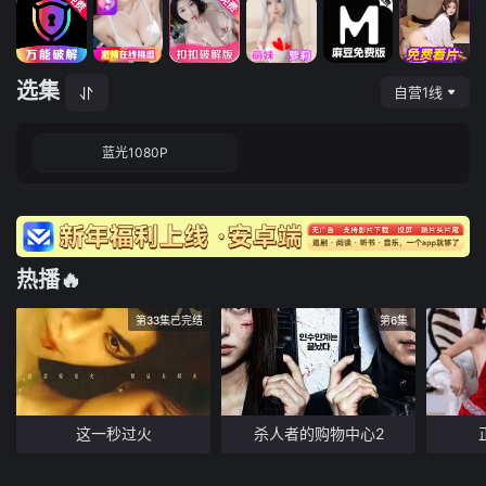
选集
自营1线
蓝光1080P
热播🔥
第33集已完结
第6集
这一秒过火
杀人者的购物中心2