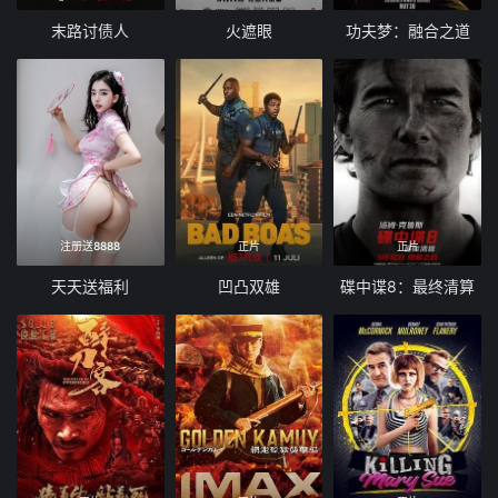
末路讨债人
火遮眼
功夫梦：融合之道
注册送8888
正片
正片
天天送福利
凹凸双雄
碟中谍8：最终清算