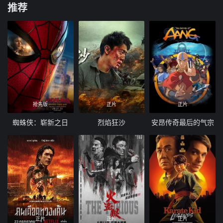
推荐
抢先版
正片
正片
蜘蛛侠：崭新之日
烈焰狂沙
安昂传奇最后的气宗
正片
正片
正片