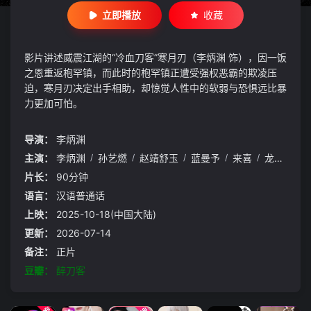
立即播放
收藏
影片讲述威震江湖的“冷血刀客”寒月刃（李炳渊 饰），因一饭
之恩重返枹罕镇，而此时的枹罕镇正遭受强权恶霸的欺凌压
迫，寒月刃决定出手相助，却惊觉人性中的软弱与恐惧远比暴
力更加可怕。
导演：
李炳渊
主演：
李炳渊
/
孙艺燃
/
赵靖舒玉
/
蓝曼予
/
来喜
/
龙武
/
闫
片长：
90分钟
语言：
汉语普通话
上映：
2025-10-18(中国大陆)
更新：
2026-07-14
备注：
正片
豆瓣：
醉刀客