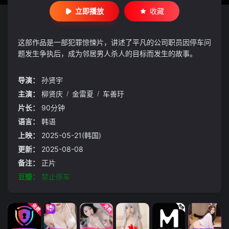
立即播放
收藏
这部作品是一部犯罪惊悚片，讲述了平凡的公司职员因停车问
题发生争执后，成为邻居男人杀人的目标而发生的故事。
导演：
孙贤宇
主演：
柳贤庆
/
金雷夏
/
车善玗
片长：
90分钟
语言：
韩语
上映：
2025-05-21(韩国)
更新：
2025-08-08
备注：
正片
豆瓣：
禁止停车