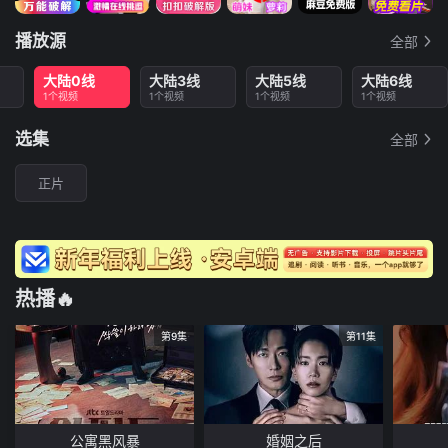
播放源
全部
大陆0线
大陆3线
大陆5线
大陆6线
1个视频
1个视频
1个视频
1个视频
选集
全部
正片
热播🔥
第9集
第11集
公寓黑风暴
婚姻之后