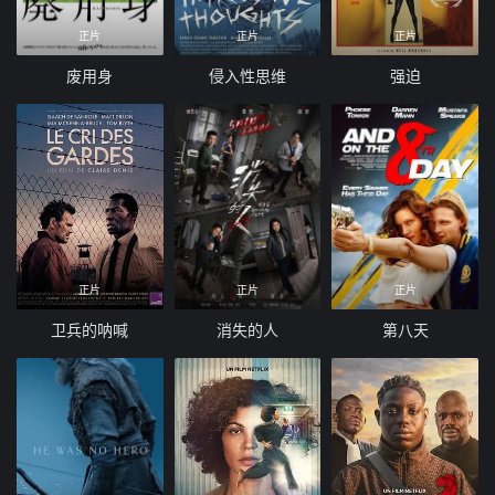
正片
正片
正片
废用身
侵入性思维
强迫
正片
正片
正片
卫兵的呐喊
消失的人
第八天