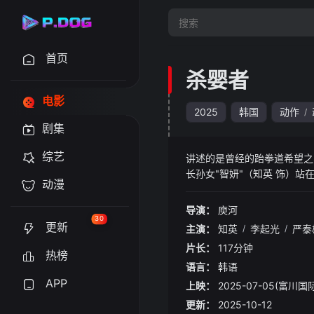
首页
杀婴者
电影
2025
韩国
动作
/
剧集
综艺
讲述的是曾经的跆拳道希望之
长孙女"智妍"（知英 饰）站
动漫
导演：
庾河
30
更新
主演：
知英
/
李起光
/
严泰
片长：
117分钟
热榜
语言：
韩语
APP
上映：
2025-07-05(富川
更新：
2025-10-12