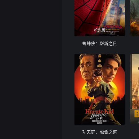
抢先版
蜘蛛侠：崭新之日
正片
功夫梦：融合之道