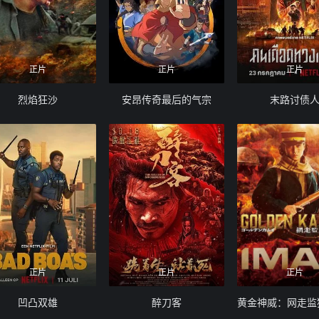
正片
正片
正片
烈焰狂沙
安昂传奇最后的气宗
末路讨债
正片
正片
正片
凹凸双雄
醉刀客