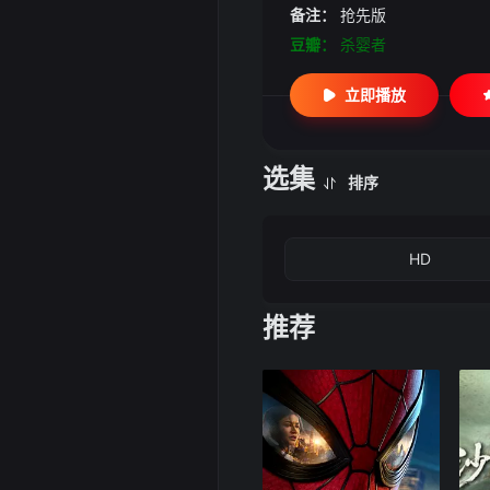
备注：
抢先版
豆瓣：
杀婴者
立即播放
选集
排序
HD
推荐