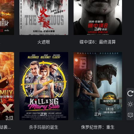
正片
正片
人
火遮眼
碟中谍8：最终清算
正片
正片
黄金神威：网走监狱袭击篇
杀手玛丽的诞生
侏罗纪世界：重生