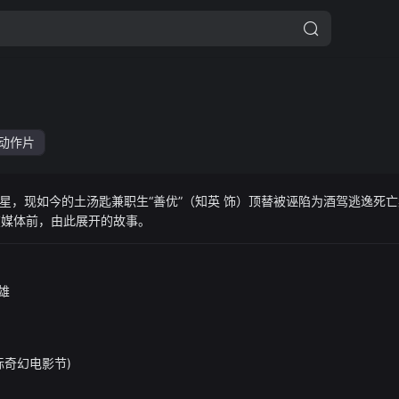
动作片
星，现如今的土汤匙兼职生“善优”（知英 饰）顶替被诬陷为酒驾逃逸死
在媒体前，由此展开的故事。
雄
国际奇幻电影节)