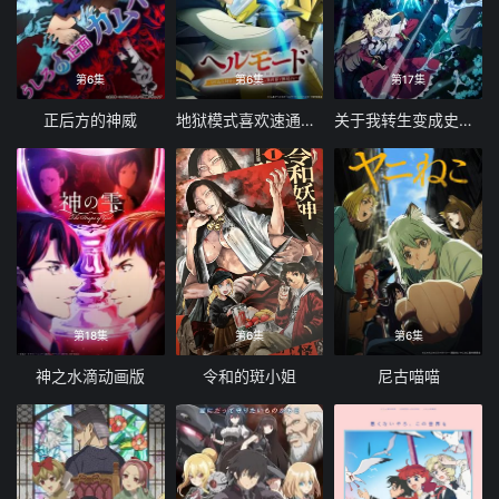
第6集
第6集
第17集
正后方的神威
地狱模式喜欢速通游戏的玩家在废设定异世界无双 第二季
关于我转生变成史莱姆这档事第四季
第18集
第6集
第6集
神之水滴动画版
令和的斑小姐
尼古喵喵