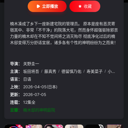
立即播放
收藏
楠木凑成了乡下一座新建宅院的管理员。 原本是座有恶灵寄
宿其中、非常「不干净」的院落大宅，然而身怀超强驱除邪祟
力量的楠木却在不知不觉间将之消灭殆尽 彻底净化过后的楠
木邸变得万分舒适宜居，诸多各有个性的神明纷纷为之而来！
导演：
关野圭一
主演：
坂田将吾
/
藤真秀
/
德留慎乃佑
/
寿美菜子
/
小市真琴
/
语言：
日语
上映：
2026-04-05(日本)
更新：
2026-07-05
连载：
12集全
豆瓣：
楠木邸的神明庭院