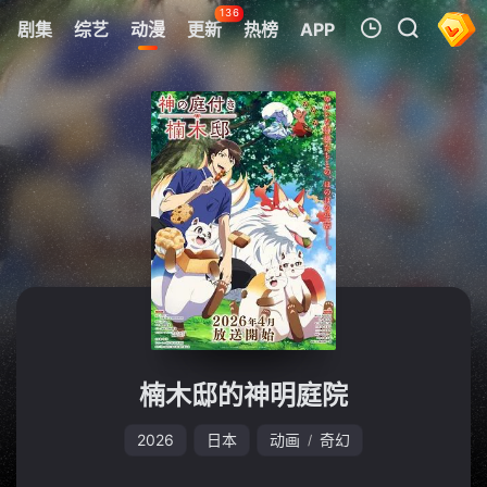
136
剧集
综艺
动漫
更新
热榜
APP
我的观影记录
暂无观看影片的记录
楠木邸的神明庭院
2026
日本
动画
奇幻
/