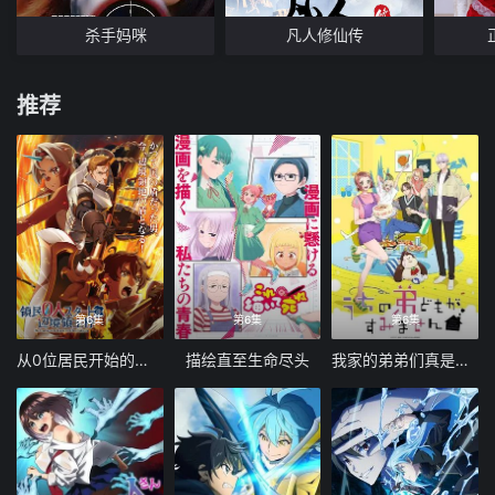
杀手妈咪
凡人修仙传
推荐
第6集
第6集
第6集
从0位居民开始的边境领主大人
描绘直至生命尽头
我家的弟弟们真是让您费心了