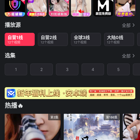
播放源
全部
自营1线
自营2线
全球3线
大陆0线
12个视频
12个视频
12个视频
12个视频
选集
全部
1
2
3
4
5
热播🔥
第3集
第186集