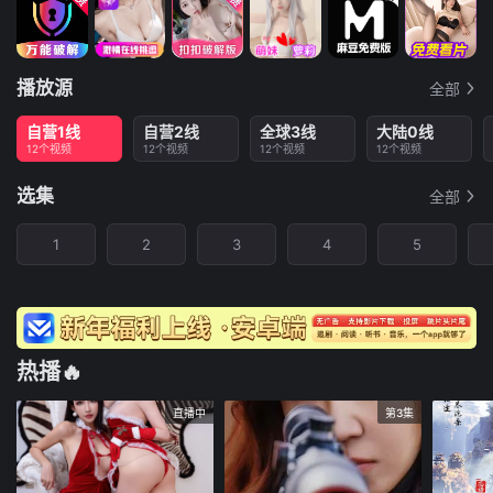
播放源
全部
自营1线
自营2线
全球3线
大陆0线
12个视频
12个视频
12个视频
12个视频
选集
全部
1
2
3
4
5
热播🔥
直播中
第3集