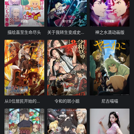
第6集
第17集
第18集
描绘直至生命尽头
关于我转生变成史莱姆这档事第四季
神之水滴动画版
第6集
第6集
第6集
从0位居民开始的边境领主大人
令和的斑小姐
尼古喵喵