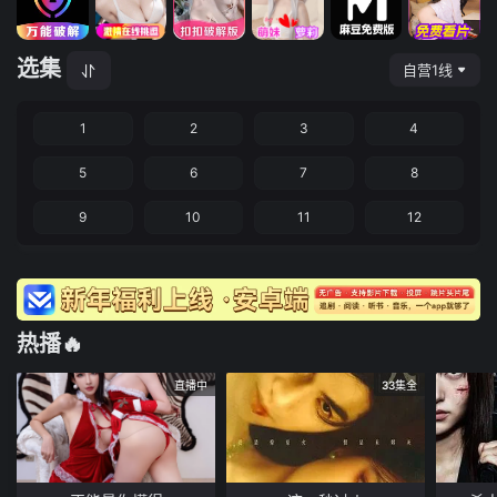
选集
自营1线
1
2
3
4
5
6
7
8
9
10
11
12
热播🔥
直播中
33集全