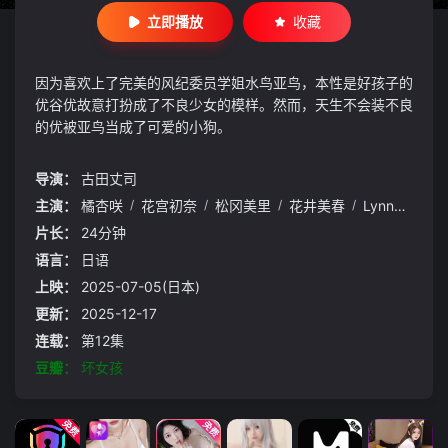
立即播放
收藏
因为喜欢上了完美的风纪委员学姐水鸟亚鸟，本性是好孩子的
优谷优故意打扮成了不良少女的模样。然而，天生不会装不良
的优被亚鸟当成了可爱的小狗。
导演：
古田丈司
主演：
橘杏咲
/
花宫初奈
/
松冈美里
/
花井美春
/
Lynn
/
前田
片长：
24分钟
语言：
日语
上映：
2025-07-05(日本)
更新：
2025-12-17
连载：
第12集
豆瓣：
坏女孩