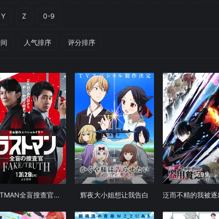
Y
Z
0-9
时间
人气排序
评分排序
第1集
第2集
第9集
LASTMAN全盲搜查官第2季
辉夜大小姐想让我告白