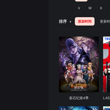
V
W
X
排序
添加时间
更新
第37集
新石纪第4季