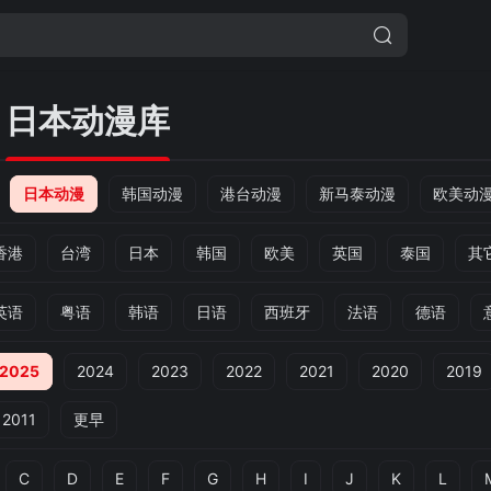
日本动漫库
日本动漫
韩国动漫
港台动漫
新马泰动漫
欧美动
香港
台湾
日本
韩国
欧美
英国
泰国
其
英语
粤语
韩语
日语
西班牙
法语
德语
2025
2024
2023
2022
2021
2020
2019
2011
更早
C
D
E
F
G
H
I
J
K
L