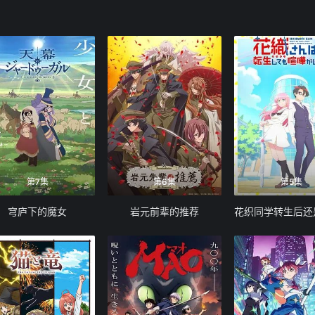
第7集
第6集
第5集
穹庐下的魔女
岩元前辈的推荐