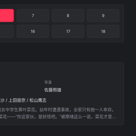
7
8
9
16
17
18
导演
佐藤照雄
理沙 / 上田丽奈 / 松山鹰志
代的女中学生黄叶菜花。幼年时遭遇事故，全家只有她一人幸存。
花——“你这家伙，是妖怪吧。”被摩绪这么一说，菜花才意识