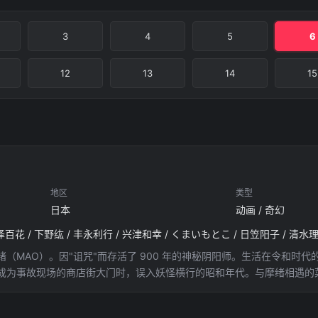
3
4
5
6
12
13
14
15
地区
类型
日本
动画 / 奇幻
泽百花 / 下野纮 / 丰永利行 / 兴津和幸 / くまいもとこ / 日笠阳子 / 清水
（MAO）。因"诅咒"而存活了 900 年的神秘阴阳师。生活在令和时
成为事故现场的商店街大门时，误入妖怪横行的昭和年代。与摩绪相遇的菜
竟背负着相同的诅咒！！摩绪与菜花将直面连环"诅咒"的挑战！