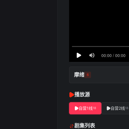
摩绪
6
播放源
自营1线
自营2线
18
18
剧集列表