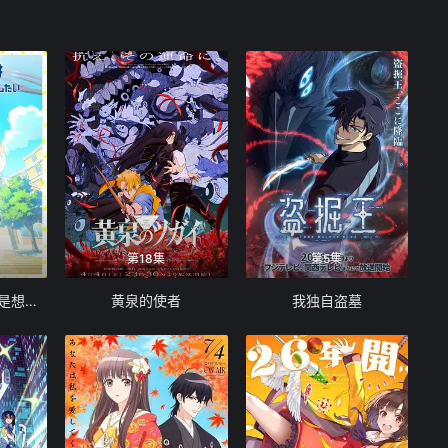
第18集
第5集
花织同学转生后还是想干架
黄泉的使者
我独自盗墓