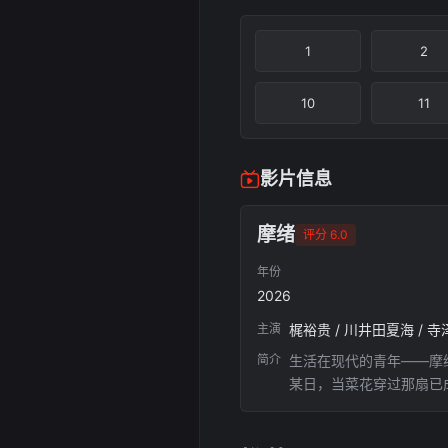
1
2
10
11
影片信息
摩绪
评分 6.0
年份
2026
主演
梶裕贵 / 川井田夏海 / 寺
简介
生活在现代的青年——摩绪
某日，当菜花穿过那扇已
到自己身体的异样。两人