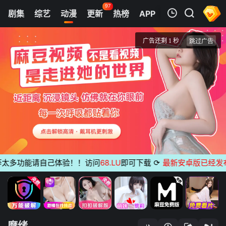
97
剧集
综艺
动漫
更新
热榜
APP
我的观影记录
摩绪
第05集
清空
多功能请自己体验！！访问
68.LU
即可下载
⟳
最新安卓版已经发布
无
摩绪