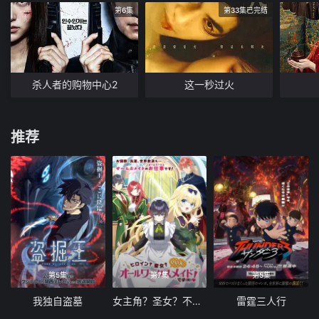
第6集
第33集已完结
杀人者的购物中心2
这一秒过火
推荐
第5集
第7集
第5集
我独自盗墓
女主角？圣女？不，我是杂役女仆（自豪）
雷霆三人行