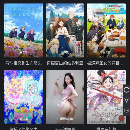
第5集
第5集
第5集
与你相恋到生命尽头
奇招百出的维多利亚
被遗弃圣女的异世界美食之旅 用隐藏技能召唤了露营车
第18集
注册送8888
第6集
拜托了偶像公主
天天送福利
世界在起舞