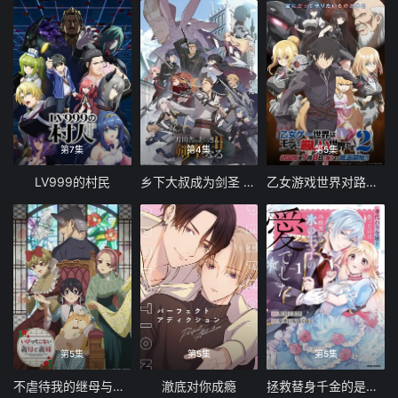
第7集
第4集
第5集
LV999的村民
乡下大叔成为剑圣 第二季
乙女游戏世界对路人角色很不友好 第二季
第5集
第5集
第5集
不虐待我的继母与继姐
澈底对你成瘾
拯救替身千金的是冷酷无情冰之王子的爱